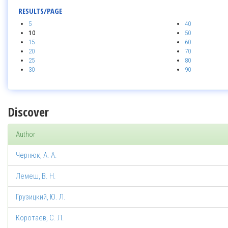
RESULTS/PAGE
5
40
10
50
15
60
20
70
25
80
30
90
Discover
Author
Чернюк, А. А.
Лемеш, В. Н.
Грузицкий, Ю. Л.
Коротаев, С. Л.