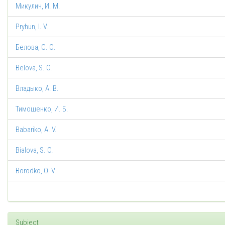
Микулич, И. М.
Pryhun, I. V.
Белова, С. О.
Belova, S. O.
Владыко, А. В.
Тимошенко, И. Б.
Babariko, A. V.
Bialova, S. O.
Borodko, O. V.
Subject