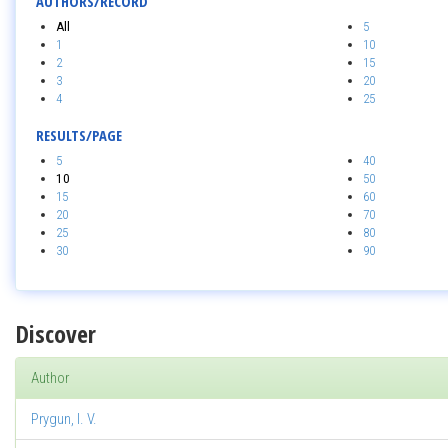
AUTHORS/RECORD
All
5
1
10
2
15
3
20
4
25
RESULTS/PAGE
5
40
10
50
15
60
20
70
25
80
30
90
Discover
Author
Prygun, I. V.