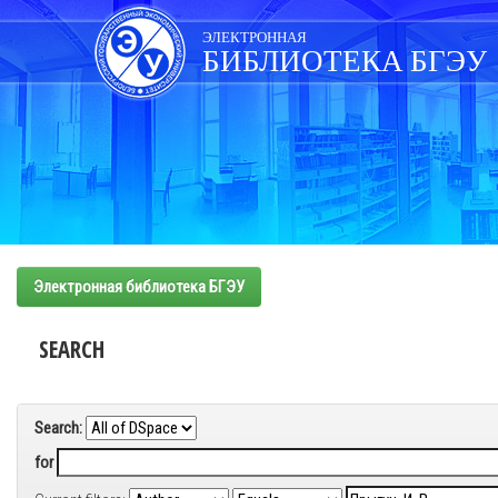
Skip
navigation
ЭЛЕКТРОННАЯ
БИБЛИОТЕКА БГЭУ
Электронная библиотека БГЭУ
SEARCH
Search:
for