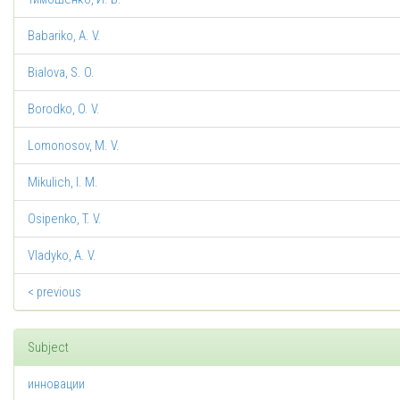
Babariko, A. V.
Bialova, S. O.
Borodko, O. V.
Lomonosov, M. V.
Mikulich, I. M.
Osipenko, T. V.
Vladyko, A. V.
< previous
Subject
инновации