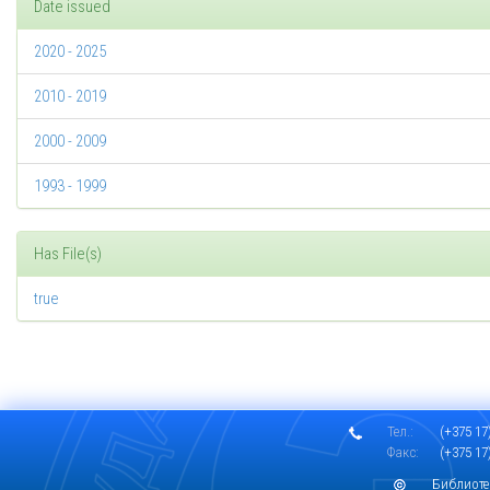
Date issued
2020 - 2025
2010 - 2019
2000 - 2009
1993 - 1999
Has File(s)
true
Тел.:
(+375 17)
Факс:
(+375 17)
Библиоте