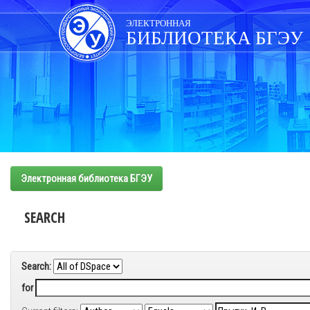
Skip
navigation
ЭЛЕКТРОННАЯ
БИБЛИОТЕКА БГЭУ
Электронная библиотека БГЭУ
SEARCH
Search:
for