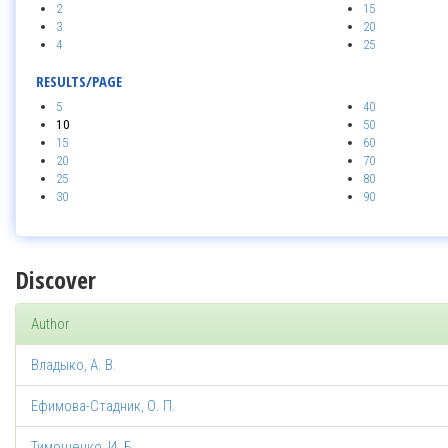
2
15
3
20
4
25
RESULTS/PAGE
5
40
10
50
15
60
20
70
25
80
30
90
Discover
Author
Владыко, А. В.
Ефимова-Стадник, О. П.
Тимошенко, И. Б.