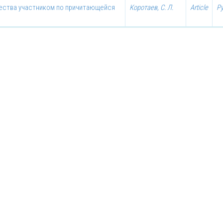
ества участником по причитающейся
Коротаев, С. Л.
Article
Р