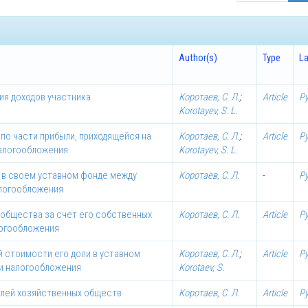
Author(s)
Type
L
ия доходов участника
Коротаев, С. Л.
;
Article
Р
Korotayev, S. L.
по части прибыли, приходящейся на
Коротаев, С. Л.
;
Article
Р
налогообложения
Korotayev, S. L.
 в своем уставном фонде между
Коротаев, С. Л.
-
Р
алогообложения
 общества за счет его собственных
Коротаев, С. Л.
Article
Р
логообложения
й стоимости его доли в уставном
Коротаев, С. Л.
;
Article
Р
и налогообложения
Korotaev, S.
елей хозяйственных обществ
Коротаев, С. Л.
Article
Р