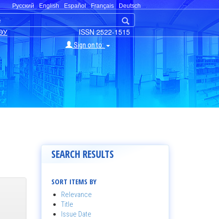
Русский
English
Español
Français
Deutsch
ЭУ
ISSN 2522-1515
Sign on to:
SEARCH RESULTS
SORT ITEMS BY
Relevance
Title
Issue Date