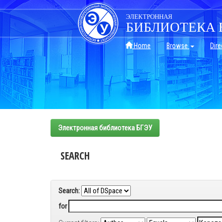
Skip
navigation
ЭЛЕКТРОННАЯ
БИБЛИОТЕКА 
Home
Browse
Dire
Электронная библиотека БГЭУ
SEARCH
Search:
for