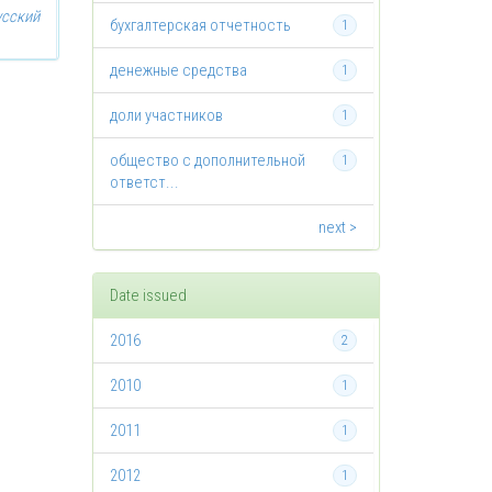
усский
бухгалтерская отчетность
1
денежные средства
1
доли участников
1
общество с дополнительной
1
ответст...
next >
Date issued
2016
2
2010
1
2011
1
2012
1