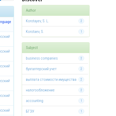
Author
Korotayev, S. L.
2
anguage
Korotaev, S.
1
усский
Subject
усский
business companies
2
усский
бухгалтерский учет
2
выплата стоимости имущества
2
усский
налогообложение
2
усский
accounting
1
усский
БГЭУ
1