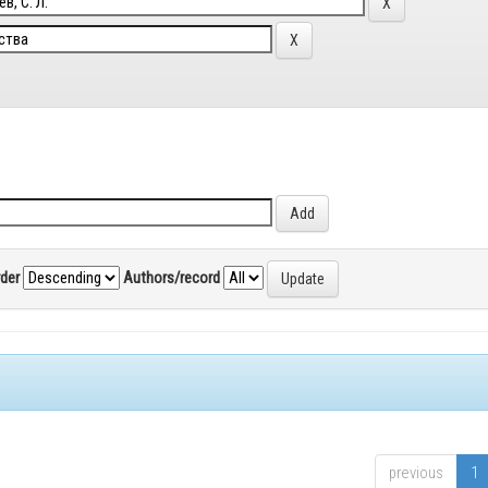
rder
Authors/record
previous
1