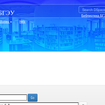
БГЭУ
Библиотека БГ
ctories
Help