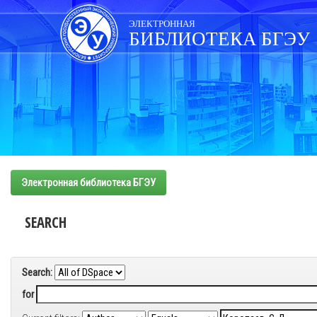
Skip
navigation
ЭЛЕКТРОННАЯ
БИБЛИОТЕКА БГЭУ
Электронная библиотека БГЭУ
SEARCH
Search:
for