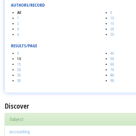
AUTHORS/RECORD
All
5
1
10
2
15
3
20
4
25
RESULTS/PAGE
5
40
10
50
15
60
20
70
25
80
30
90
Discover
Subject
accounting