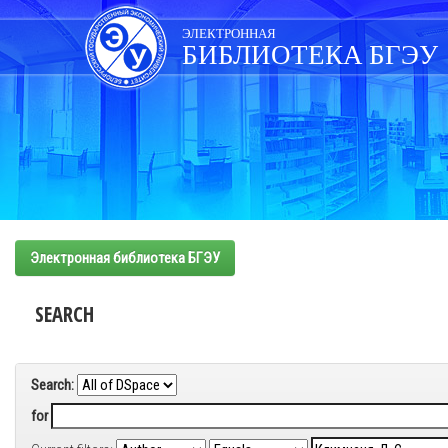
Skip
navigation
ЭЛЕКТРОННАЯ
БИБЛИОТЕКА БГЭУ
Электронная библиотека БГЭУ
SEARCH
Search:
for