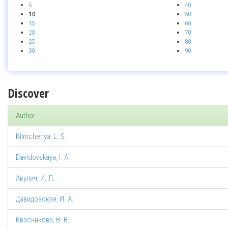
5
40
10
50
15
60
20
70
25
80
30
90
Discover
Author
Klimchenya, L. S.
Davidovskaya, I. A.
Акулич, И. Л.
Давидовская, И. А.
Квасникова, В. В.