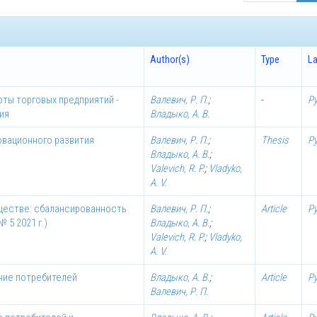
Author(s)
Type
L
ты торговых предприятий -
Валевич, Р. П.
;
-
Р
ия
Владыко, А. В.
овационного развития
Валевич, Р. П.
;
Thesis
Р
Владыко, А. В.
;
Valevich, R. P.
;
Vladyko,
A. V.
ществе: сбалансированность
Валевич, Р. П.
;
Article
Р
 5 2021 г.)
Владыко, А. В.
;
Valevich, R. P.
;
Vladyko,
A. V.
ние потребителей
Владыко, А. В.
;
Article
Р
Валевич, Р. П.