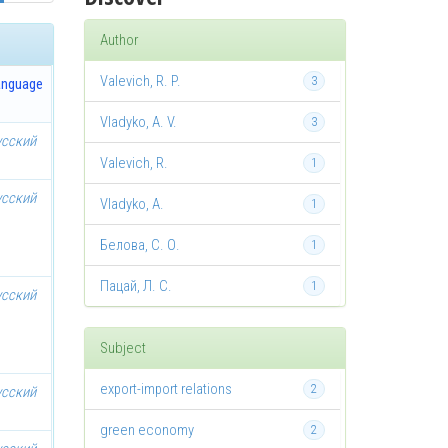
Author
Valevich, R. P.
3
anguage
Vladyko, A. V.
3
усский
Valevich, R.
1
усский
Vladyko, A.
1
Белова, С. О.
1
Пацай, Л. С.
1
усский
Subject
export-import relations
2
усский
green economy
2