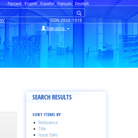
Русский
English
Español
Français
Deutsch
ЭУ
ISSN 2522-1515
Sign on to:
SEARCH RESULTS
SORT ITEMS BY
Relevance
Title
Issue Date