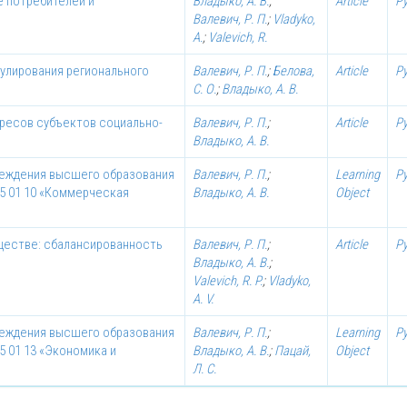
е потребителей и
Владыко, А. В.
;
Article
Р
Валевич, Р. П.
;
Vladyko,
A.
;
Valevich, R.
улирования регионального
Валевич, Р. П.
;
Белова,
Article
Р
С. О.
;
Владыко, А. В.
ресов субъектов социально-
Валевич, Р. П.
;
Article
Р
Владыко, А. В.
чреждения высшего образования
Валевич, Р. П.
;
Learning
Р
25 01 10 «Коммерческая
Владыко, А. В.
Object
ществе: сбалансированность
Валевич, Р. П.
;
Article
Р
Владыко, А. В.
;
Valevich, R. P.
;
Vladyko,
A. V.
чреждения высшего образования
Валевич, Р. П.
;
Learning
Р
5 01 13 «Экономика и
Владыко, А. В.
;
Пацай,
Object
Л. С.