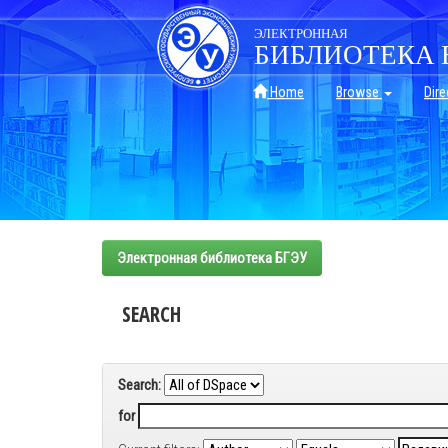
Skip
navigation
ЭЛЕКТРОННАЯ
БИБЛИОТЕКА 
Home
Browse
Dire
Электронная библиотека БГЭУ
SEARCH
Search:
for