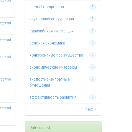
усский
internal competition
2
внутренняя конкуренция
2
усский
евразийская интеграция
2
усский
зеленая экономика
2
конкурентные преимущества
2
усский
экономические интересы
2
усский
экспортно-импортные
2
отношения
эффективность развития
2
усский
next >
Date issued