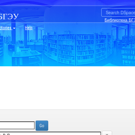
БГЭУ
Библиотека БГ
ctories
Help