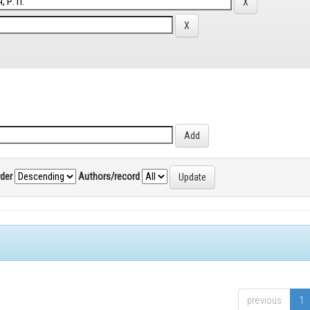
rder
Authors/record
previous
1