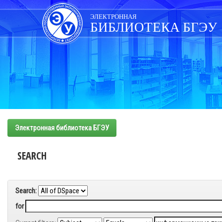
Skip
navigation
ЭЛЕКТРОННАЯ
БИБЛИОТЕКА БГЭУ
Электронная библиотека БГЭУ
SEARCH
Search:
for