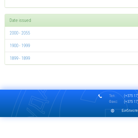
Date issued
2000 - 2055
1900 - 1999
1899 - 1899
Тел.:
(+375 17)
Факс:
(+375 17)
Библиоте