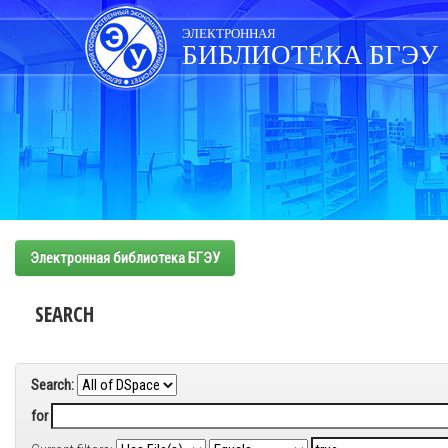
Skip
navigation
ЭЛЕКТРОННАЯ
БИБЛИОТЕКА БГЭУ
Электронная библиотека БГЭУ
SEARCH
Search:
for