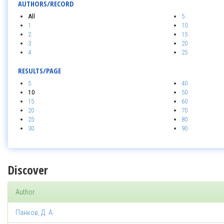
AUTHORS/RECORD
All
5
1
10
2
15
3
20
4
25
RESULTS/PAGE
5
40
10
50
15
60
20
70
25
80
30
90
Discover
Author
Панков, Д. А.