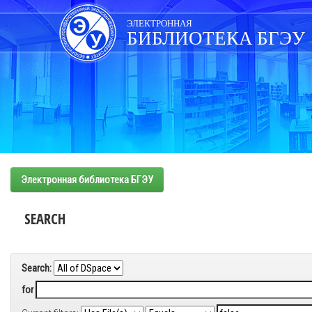
Skip
navigation
ЭЛЕКТРОННАЯ
БИБЛИОТЕКА БГЭУ
Электронная библиотека БГЭУ
SEARCH
Search:
for