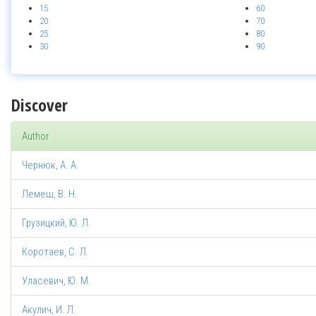
15
60
20
70
25
80
30
90
Discover
Author
Чернюк, А. А.
Лемеш, В. Н.
Грузицкий, Ю. Л.
Коротаев, С. Л.
Уласевич, Ю. М.
Акулич, И. Л.