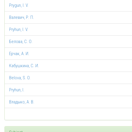
Prygun, I. V.
Валевич, Р. П.
Pryhun, I. V.
Белова, С. О.
Ерчак, А. И.
Кабушкина, С. И.
Belova, S. O.
Pryhun, I.
Владыко, А. В.