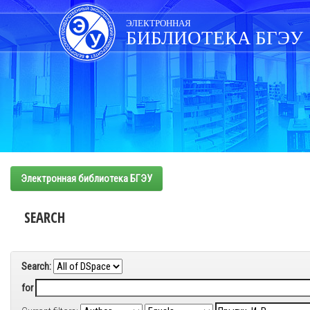
Skip
navigation
ЭЛЕКТРОННАЯ
БИБЛИОТЕКА БГЭУ
Электронная библиотека БГЭУ
SEARCH
Search:
for