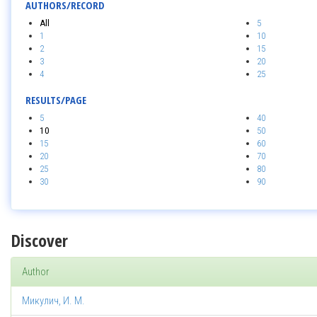
AUTHORS/RECORD
All
5
1
10
2
15
3
20
4
25
RESULTS/PAGE
5
40
10
50
15
60
20
70
25
80
30
90
Discover
Author
Микулич, И. М.