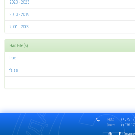
2020 - 2023
2010 - 2019
2001 - 2009
Has File(s)
true
false
Тел.:
(+375 17)
Факс:
(+375 17)
Библиоте