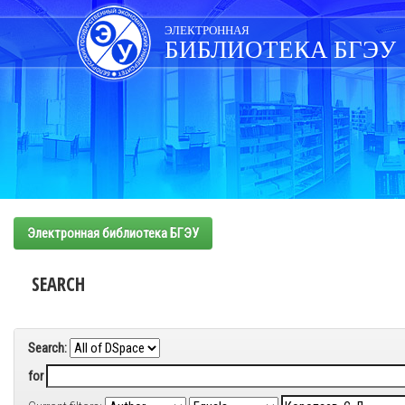
Skip
navigation
ЭЛЕКТРОННАЯ
БИБЛИОТЕКА БГЭУ
Электронная библиотека БГЭУ
SEARCH
Search:
for