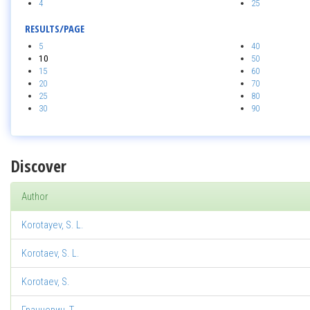
4
25
RESULTS/PAGE
5
40
10
50
15
60
20
70
25
80
30
90
Discover
Author
Korotayev, S. L.
Korotaev, S. L.
Korotaev, S.