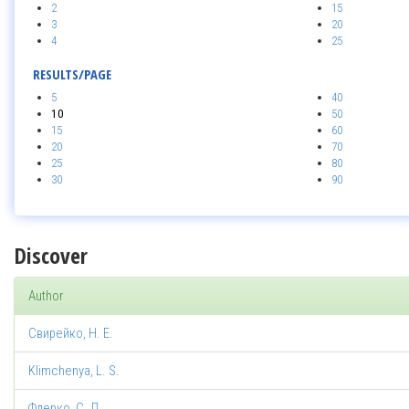
2
15
3
20
4
25
RESULTS/PAGE
5
40
10
50
15
60
20
70
25
80
30
90
Discover
Author
Свирейко, Н. Е.
Klimchenya, L. S.
Флерко, С. Л.