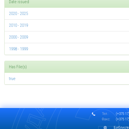
Date issued
2020 - 2025
2010 - 2019
2000 - 2009
1998 - 1999
Has File(s)
true
Тел.:
(+375 17)
Факс:
(+375 17)
Библиоте