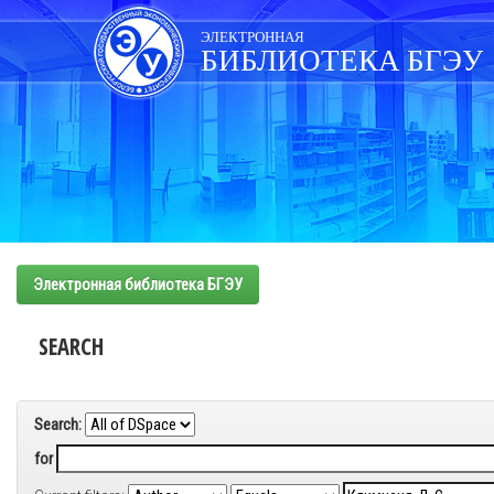
Skip
navigation
ЭЛЕКТРОННАЯ
БИБЛИОТЕКА БГЭУ
Электронная библиотека БГЭУ
SEARCH
Search:
for