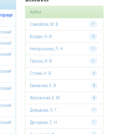
Author
anguage
Самойлов, М. В.
17
усский
Богдан, Н. И.
12
усский
Нехорошева, Л. Н.
11
усский
Прыгун, И. В.
11
усский
Стома, Н. В.
9
Ермакова, Е. В.
8
усский
Жуковская, Е. М.
8
усский
Довыдова, О. Г.
7
усский
Дроздова, С. Н.
7