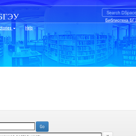
БГЭУ
Библиотека БГ
ctories
Help