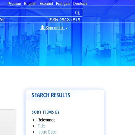
Русский
English
Español
Français
Deutsch
ЭУ
ISSN 2522-1515
Sign on to:
SEARCH RESULTS
SORT ITEMS BY
Relevance
Title
Issue Date