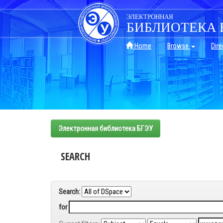
Skip
navigation
ЭЛЕКТРОННАЯ
БИБЛИОТЕКА 
Home
Browse
Dire
Электронная библиотека БГЭУ
SEARCH
Search:
for