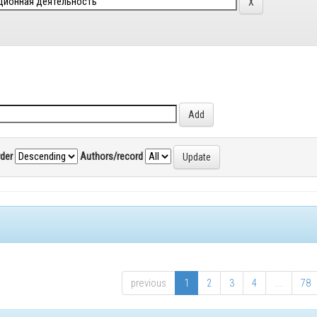
rder
Authors/record
previous
1
2
3
4
...
78