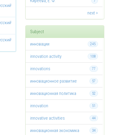
Киреева, Е. Ф.
7
усский
next >
усский
Subject
усский
инновации
245
innovation activity
108
innovations
77
инновационное развитие
57
инновационная политика
52
innovation
51
innovative activities
44
инновационная экономика
34