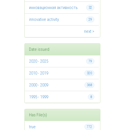
инновационная активность
32
innovative activity
29
next >
Date issued
2020 - 2025
79
2010 - 2019
320
2000 - 2009
368
1995 - 1999
8
Has File(s)
true
772