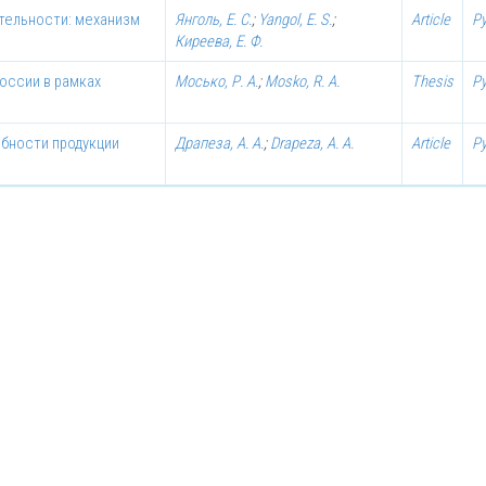
тельности: механизм
Янголь, Е. С.
;
Yangol, E. S.
;
Article
Р
Киреева, Е. Ф.
оссии в рамках
Мосько, Р. А.
;
Mosko, R. A.
Thesis
Р
обности продукции
Драпеза, А. А.
;
Drapeza, A. A.
Article
Р