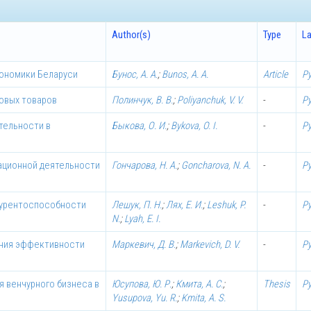
Author(s)
Type
L
кономики Беларуси
Бунос, А. А.
;
Bunos, A. A.
Article
Р
овых товаров
Полинчук, В. В.
;
Poliyanchuk, V. V.
-
Р
тельности в
Быкова, О. И.
;
Bykova, O. I.
-
Р
ационной деятельности
Гончарова, Н. А.
;
Goncharova, N. A.
-
Р
курентоспособности
Лешук, П. Н.
;
Лях, Е. И.
;
Leshuk, P.
-
Р
N.
;
Lyah, E. I.
ения эффективности
Маркевич, Д. В.
;
Markevich, D. V.
-
Р
я венчурного бизнеса в
Юсупова, Ю. Р.
;
Кмита, А. С.
;
Thesis
Р
Yusupova, Yu. R.
;
Kmita, A. S.