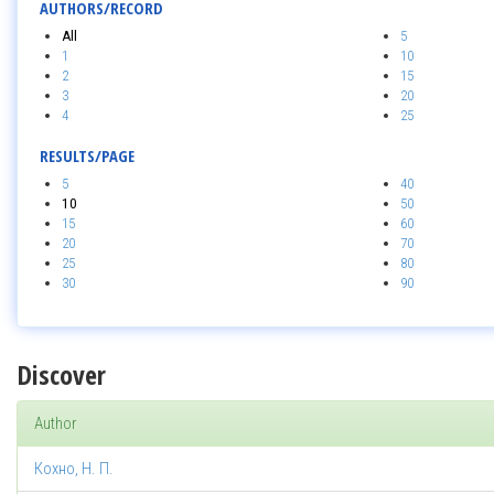
AUTHORS/RECORD
All
5
1
10
2
15
3
20
4
25
RESULTS/PAGE
5
40
10
50
15
60
20
70
25
80
30
90
Discover
Author
Кохно, Н. П.