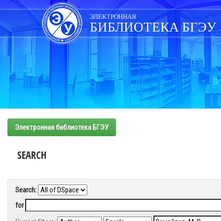
Skip
navigation
ЭЛЕКТРОННАЯ
БИБЛИОТЕКА БГЭУ
Электронная библиотека БГЭУ
SEARCH
Search:
for