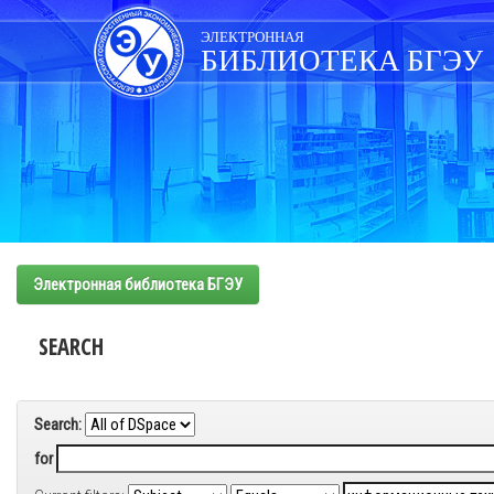
Skip
navigation
ЭЛЕКТРОННАЯ
БИБЛИОТЕКА БГЭУ
Электронная библиотека БГЭУ
SEARCH
Search:
for