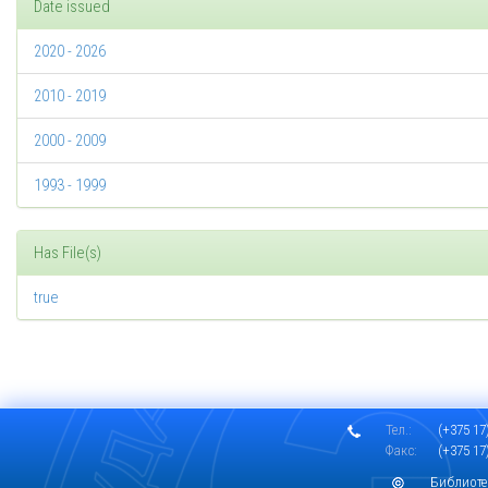
Date issued
2020 - 2026
2010 - 2019
2000 - 2009
1993 - 1999
Has File(s)
true
Тел.:
(+375 17)
Факс:
(+375 17)
Библиоте