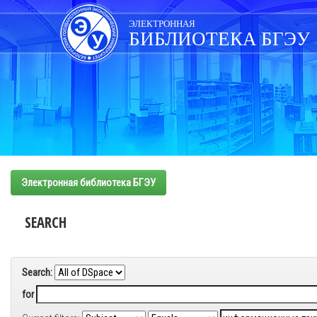
Skip
navigation
ЭЛЕКТРОННАЯ
БИБЛИОТЕКА БГЭУ
Электронная библиотека БГЭУ
SEARCH
Search:
for