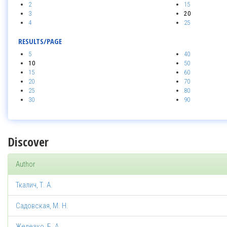
2
15
3
20
4
25
RESULTS/PAGE
5
40
10
50
15
60
20
70
25
80
30
90
Discover
Author
Ткалич, Т. А.
Садовская, М. Н.
Железко, Б. А.