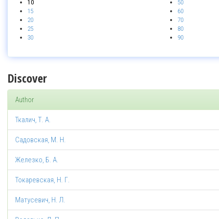
10
50
15
60
20
70
25
80
30
90
Discover
Author
Ткалич, Т. А.
Садовская, М. Н.
Железко, Б. А.
Токаревская, Н. Г.
Матусевич, Н. Л.