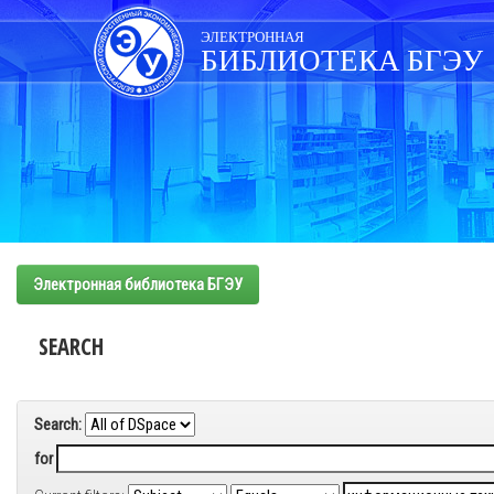
Skip
navigation
ЭЛЕКТРОННАЯ
БИБЛИОТЕКА БГЭУ
Электронная библиотека БГЭУ
SEARCH
Search:
for