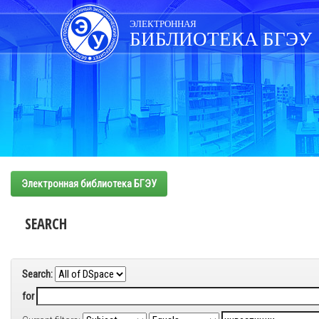
Skip
navigation
ЭЛЕКТРОННАЯ
БИБЛИОТЕКА БГЭУ
Электронная библиотека БГЭУ
SEARCH
Search:
for