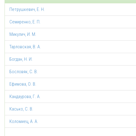
Петрушкевич, Е. Н.
Семиренко, Е. П.
Микулич, И. М.
Тарловская, В. А.
Богдан, Н. И.
Бословяк, С. В.
Ефимова, О. В.
Кандаурова, Г. А.
Касько, С. В.
Коломиец, А. А.