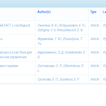
Author(s)
Type
L
ий ЕАСТ о свободной
Ожигина, В. В.
;
Петрушкевич, Е. Н.
;
Article
Р
Ozhigina, V. V.
;
Petrushkevich, E. N.
сь
Журавлева, Т. Ю.
;
Zhuravlyova, T.
Article
Р
Yu.
роцесса как база для
Евдокименко, Э. Д.
;
Evdokimeiko, E.
Article
Р
зисном управлении
D.
нвестициями
Охотникова, О. Л.
;
Okhotnikova, O.
Article
Р
L.
Сусекова, Е. П.
;
Susekova, E. P.
Article
Р