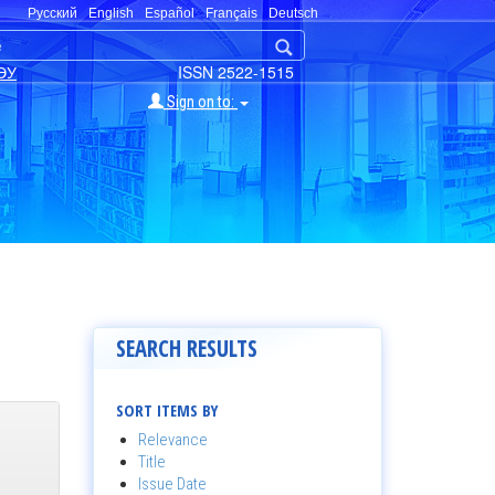
Русский
English
Español
Français
Deutsch
ЭУ
ISSN 2522-1515
Sign on to:
SEARCH RESULTS
SORT ITEMS BY
Relevance
Title
Issue Date