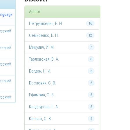
Author
anguage
Петрушкевич, Е. Н.
16
усский
Семиренко, Е. П.
12
Микулич, И. М.
усский
7
Тарловская, В. А.
6
усский
Богдан, Н. И.
5
усский
Бословяк, С. В.
5
Ефимова, О. В.
5
усский
Кандаурова, Г. А.
5
Касько, С. В.
5