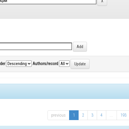
rder
Authors/record
previous
1
2
3
4
...
193