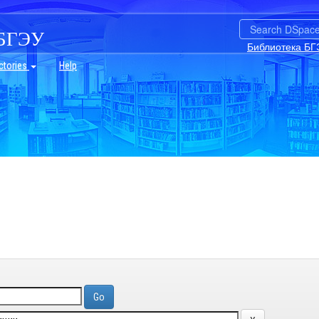
БГЭУ
Библиотека БГ
ctories
Help