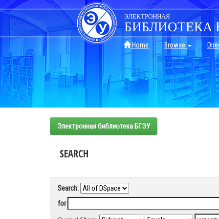
Skip
navigation
ЭЛЕКТРОННАЯ
БИБЛИОТЕКА 
Home
Browse
Dire
Электронная библиотека БГЭУ
SEARCH
Search:
for