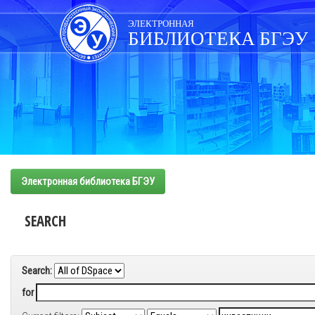
Skip
navigation
ЭЛЕКТРОННАЯ
БИБЛИОТЕКА БГЭУ
Электронная библиотека БГЭУ
SEARCH
Search:
for