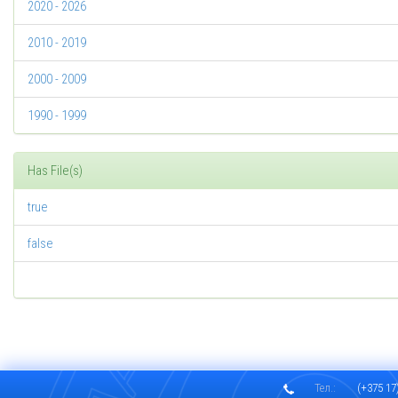
2020 - 2026
2010 - 2019
2000 - 2009
1990 - 1999
Has File(s)
true
false
Тел.:
(+375 17)