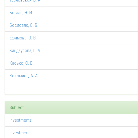
Тарловская, В. А.
Богдан, Н. И.
Бословяк, С. В.
Ефимова, О. В.
Кандаурова, Г. А.
Касько, С. В.
Коломиец, А. А.
Subject
investments
investment