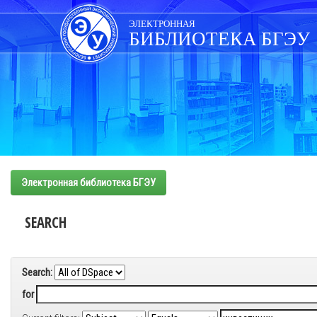
Skip
navigation
ЭЛЕКТРОННАЯ
БИБЛИОТЕКА БГЭУ
Электронная библиотека БГЭУ
SEARCH
Search:
for