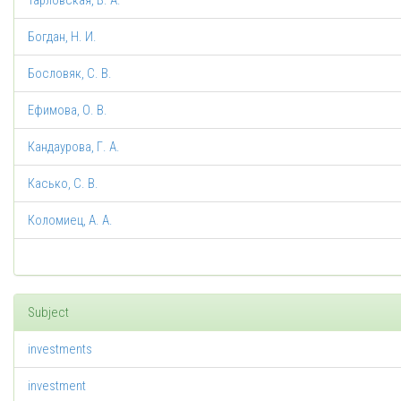
Тарловская, В. А.
Богдан, Н. И.
Бословяк, С. В.
Ефимова, О. В.
Кандаурова, Г. А.
Касько, С. В.
Коломиец, А. А.
Subject
investments
investment