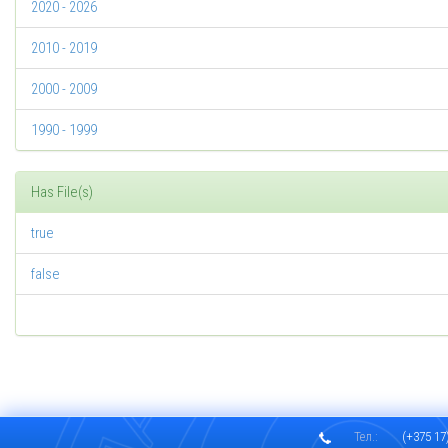
2020 - 2026
2010 - 2019
2000 - 2009
1990 - 1999
Has File(s)
true
false
Тел.:
(+375 17)