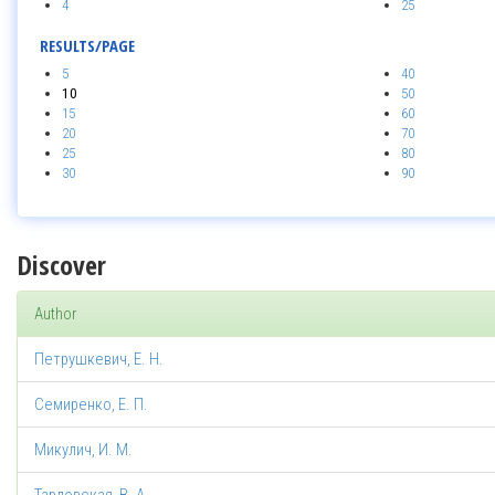
4
25
RESULTS/PAGE
5
40
10
50
15
60
20
70
25
80
30
90
Discover
Author
Петрушкевич, Е. Н.
Семиренко, Е. П.
Микулич, И. М.