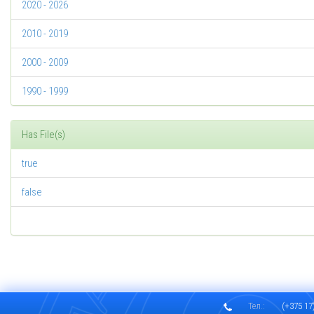
2020 - 2026
2010 - 2019
2000 - 2009
1990 - 1999
Has File(s)
true
false
Тел.:
(+375 17)