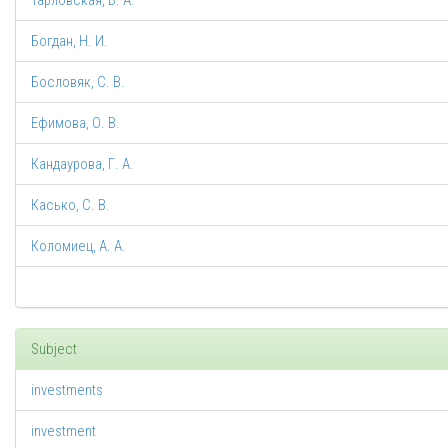
Тарловская, В. А.
Богдан, Н. И.
Бословяк, С. В.
Ефимова, О. В.
Кандаурова, Г. А.
Касько, С. В.
Коломиец, А. А.
Subject
investments
investment