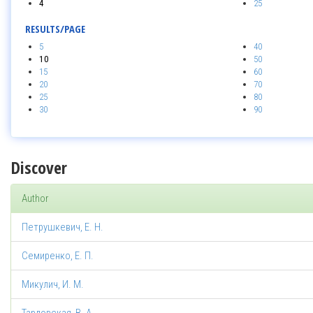
4
25
RESULTS/PAGE
5
40
10
50
15
60
20
70
25
80
30
90
Discover
Author
Петрушкевич, Е. Н.
Семиренко, Е. П.
Микулич, И. М.