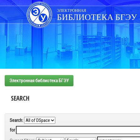
Skip
navigation
ЭЛЕКТРОННАЯ
БИБЛИОТЕКА БГЭУ
Электронная библиотека БГЭУ
SEARCH
Search:
for