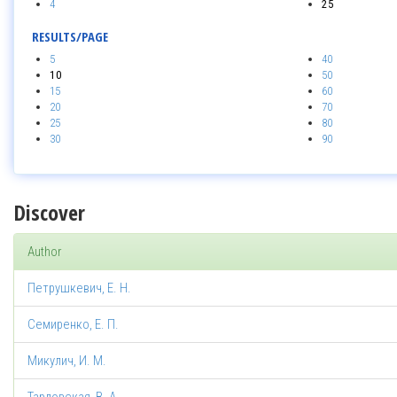
4
25
RESULTS/PAGE
5
40
10
50
15
60
20
70
25
80
30
90
Discover
Author
Петрушкевич, Е. Н.
Семиренко, Е. П.
Микулич, И. М.