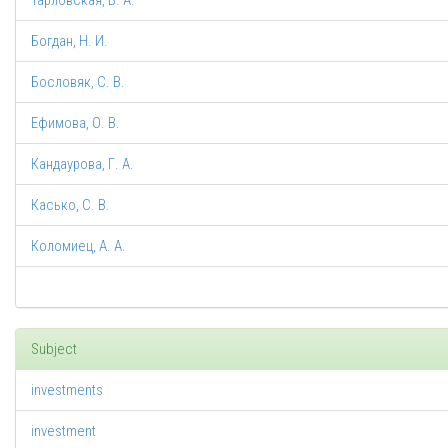
Тарловская, В. А.
Богдан, Н. И.
Бословяк, С. В.
Ефимова, О. В.
Кандаурова, Г. А.
Касько, С. В.
Коломиец, А. А.
Subject
investments
investment