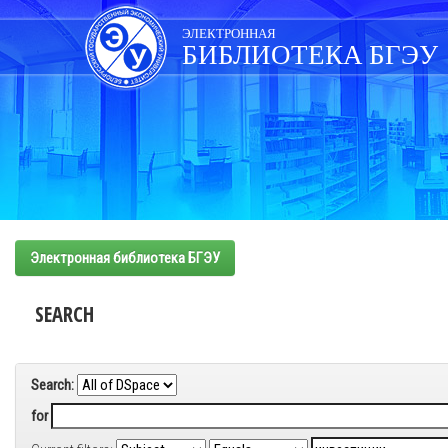
Skip
navigation
ЭЛЕКТРОННАЯ
БИБЛИОТЕКА БГЭУ
Электронная библиотека БГЭУ
SEARCH
Search:
for