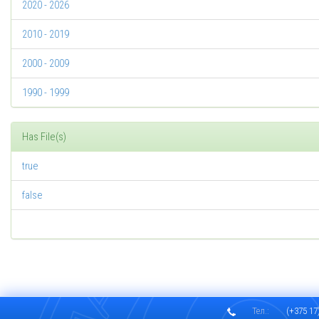
2020 - 2026
2010 - 2019
2000 - 2009
1990 - 1999
Has File(s)
true
false
Тел.:
(+375 17)