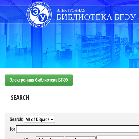
Skip
navigation
ЭЛЕКТРОННАЯ
БИБЛИОТЕКА БГЭУ
Электронная библиотека БГЭУ
SEARCH
Search:
for