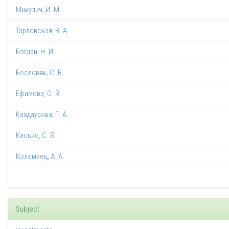
Микулич, И. М.
Тарловская, В. А.
Богдан, Н. И.
Бословяк, С. В.
Ефимова, О. В.
Кандаурова, Г. А.
Касько, С. В.
Коломиец, А. А.
Subject