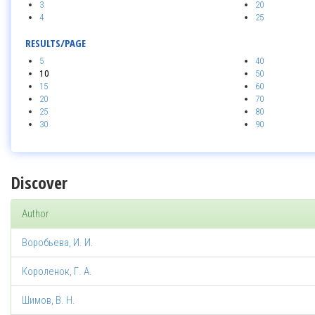
3
20
4
25
RESULTS/PAGE
5
40
10
50
15
60
20
70
25
80
30
90
Discover
Author
Воробьева, И. И.
Короленок, Г. А.
Шимов, В. Н.