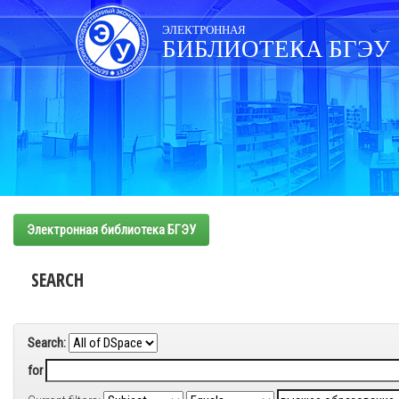
Skip
navigation
ЭЛЕКТРОННАЯ
БИБЛИОТЕКА БГЭУ
Электронная библиотека БГЭУ
SEARCH
Search:
for