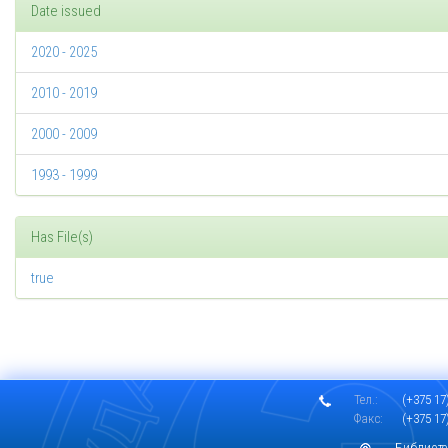
Date issued
2020 - 2025
2010 - 2019
2000 - 2009
1993 - 1999
Has File(s)
true
Тел.:
(+375 17)
Факс:
(+375 17)
Библиоте