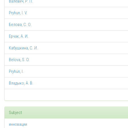
Валевич, Р. П.
Pryhun, I. V.
Белова, С. О.
Ерчак, А. И.
Кабушкина, С. И.
Belova, S. O.
Pryhun, I.
Владыко, А. В.
Subject
инновации