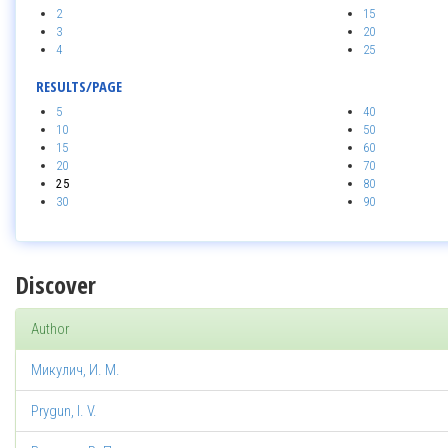
2
15
3
20
4
25
RESULTS/PAGE
5
40
10
50
15
60
20
70
25
80
30
90
Discover
Author
Микулич, И. М.
Prygun, I. V.