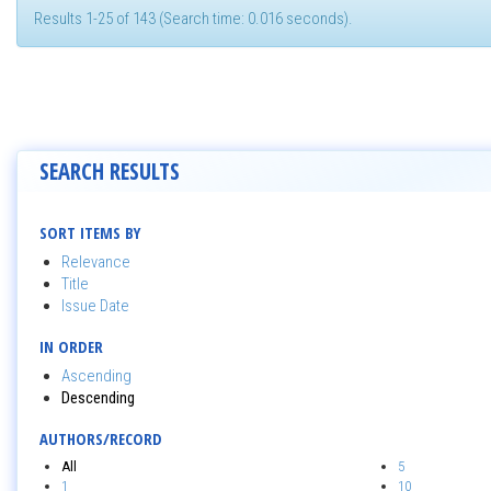
Results 1-25 of 143 (Search time: 0.016 seconds).
SEARCH RESULTS
SORT ITEMS BY
Relevance
Title
Issue Date
IN ORDER
Ascending
Descending
AUTHORS/RECORD
All
5
1
10