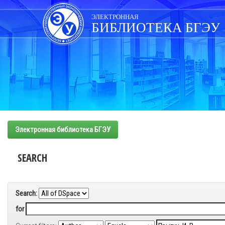
Skip
navigation
ЭЛЕКТРОННАЯ
БИБЛИОТЕКА БГЭУ
Электронная библиотека БГЭУ
SEARCH
Search:
for