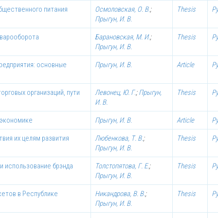
бщественного питания
Осмоловская, О. В.
;
Thesis
Р
Прыгун, И. В.
оварооборота
Барановская, М. И.
;
Thesis
Р
Прыгун, И. В.
предприятия: основные
Прыгун, И. В.
Article
Р
орговых организаций, пути
Левонец, Ю. Г.
;
Прыгун,
Thesis
Р
И. В.
 экономике
Прыгун, И. В.
Article
Р
вия их целям развития
Любенкова, Т. В.
;
Thesis
Р
Прыгун, И. В.
и использование брэнда
Толстопятова, Г. Е.
;
Thesis
Р
Прыгун, И. В.
кетов в Республике
Никандрова, В. В.
;
Thesis
Р
Прыгун, И. В.