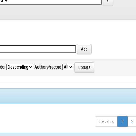
rder
Authors/record
previous
1
2