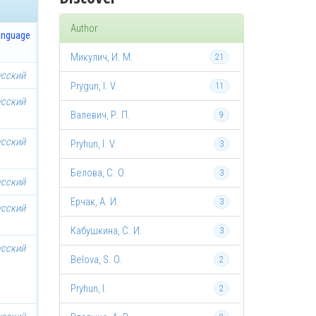
Author
anguage
Микулич, И. М.
21
усский
Prygun, I. V.
11
усский
Валевич, Р. П.
9
усский
Pryhun, I. V.
3
Белова, С. О.
3
усский
Ерчак, А. И.
3
усский
Кабушкина, С. И.
3
усский
Belova, S. O.
2
Pryhun, I.
2