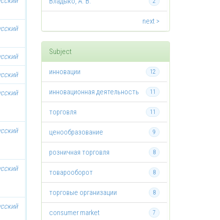
усский
Владыко, А. В.
2
next >
усский
Subject
усский
инновации
12
усский
инновационная деятельность
усский
11
торговля
11
усский
ценообразование
9
розничная торговля
8
усский
товарооборот
8
торговые организации
8
усский
consumer market
7