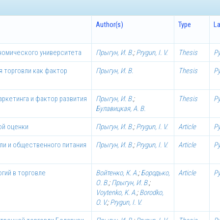
Author(s)
Type
L
номического университета
Прыгун, И. В.
;
Prygun, I. V.
Thesis
Р
я торговли как фактор
Прыгун, И. В.
Thesis
Р
ркетинга и фактор развития
Прыгун, И. В.
;
Thesis
Р
Булавицкая, А. В.
ой оценки
Прыгун, И. В.
;
Prygun, I. V.
Article
Р
ли и общественного питания
Прыгун, И. В.
;
Prygun, I. V.
Article
Р
гий в торговле
Войтенко, К. А.
;
Бородько,
Article
Р
О. В.
;
Прыгун, И. В.
;
Voytenko, K. A.
;
Borodko,
O. V.
;
Prygun, I. V.