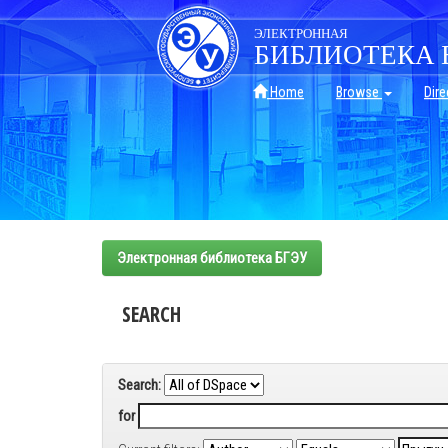
Skip
navigation
ЭЛЕКТРОННАЯ
БИБЛИОТЕКА 
Home
Browse
Dire
Электронная библиотека БГЭУ
SEARCH
Search:
for