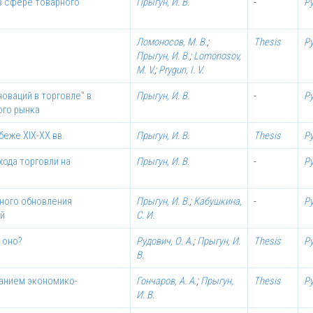
в сфере товарного
Прыгун, И. В.
-
Р
Ломоносов, М. В.
;
Thesis
Р
Прыгун, И. В.
;
Lomonosov,
M. V.
;
Prygun, I. V.
оваций в торговле" в
Прыгун, И. В.
-
Р
ого рынка
беже XIX-XX вв.
Прыгун, И. В.
Thesis
Р
ода торговли на
Прыгун, И. В.
-
Р
ного обновления
Прыгун, И. В.
;
Кабушкина,
-
Р
ий
С. И.
 оно?
Рудович, О. А.
;
Прыгун, И.
Thesis
Р
В.
анием экономико-
Гончаров, А. А.
;
Прыгун,
Thesis
Р
И. В.