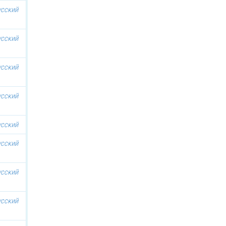
усский
усский
усский
усский
усский
усский
усский
усский