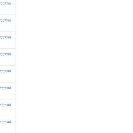
усский
усский
усский
усский
усский
усский
усский
усский