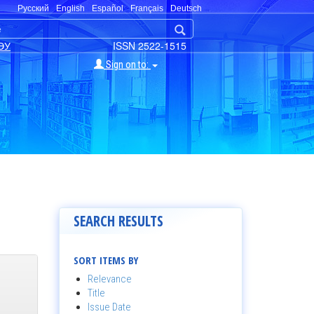
Русский
English
Español
Français
Deutsch
ЭУ
ISSN 2522-1515
Sign on to:
SEARCH RESULTS
SORT ITEMS BY
Relevance
Title
Issue Date