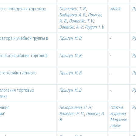
ного поведения торговых
Осипенко, Т. В.
;
Article
Р
Бабарико, А. В.
;
Прыгун,
И. В.
;
Osipenko, T. V.
;
Babariko, A. V.
;
Prygun, I. V.
атора и учебной группы в
Прыгун, И. В.
-
Р
к классификации торговой
Прыгун, И. В.
-
Р
ого хозяйственного
Прыгун, И. В.
-
Р
ологания торговых
Прыгун, И. В.
-
Р
мики
енция
Нехорошева, Л. Н.
;
Статья
Р
ии"
Валевич, Р. П.
;
Прыгун, И.
журнала
;
В.
Magazine
article