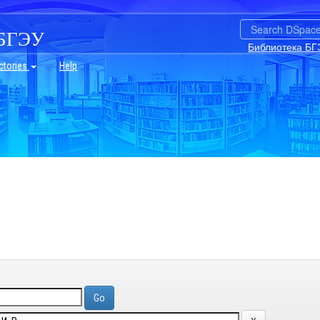
БГЭУ
Библиотека БГ
ctories
Help