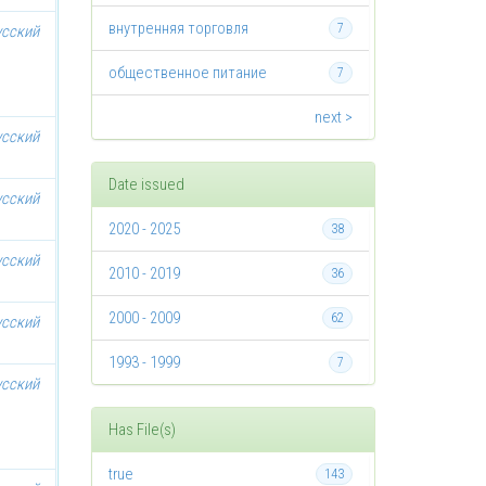
внутренняя торговля
7
усский
общественное питание
7
next >
усский
Date issued
усский
2020 - 2025
38
усский
2010 - 2019
36
2000 - 2009
62
усский
1993 - 1999
7
усский
Has File(s)
true
143