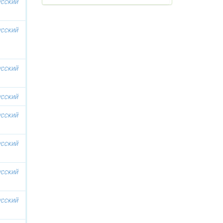
усский
усский
усский
усский
усский
усский
усский
усский