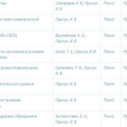
нтры
Саморядов, А. В.
;
Прыгун,
Thesis
Р
И. В.
системе коммерческой
Прыгун, И. В.
Thesis
Р
MD и INTEL
Брилевский, А. О.
;
Thesis
Р
Прыгун, И. В.
ты населения в условиях
Шило, Т. Е.
;
Прыгун, И. В.
Thesis
Р
мики
я рынка плодоовощных
Гринкевич, Р. В.
;
Прыгун,
Thesis
Р
И. В.
ительского рынка и
Прыгун, И. В.
Thesis
Р
енствования
Прыгун, И. В.
Thesis
Р
ь
здержек обращения в
Зыгмантович, Е. Н.
;
Thesis
Р
Прыгун, И. В.