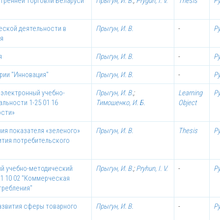
утренней торговли Беларуси
Прыгун, И. В.
;
Prygun, I. V.
Thesis
Р
еской деятельности в
Прыгун, И. В.
-
Р
ия
я
Прыгун, И. В.
-
Р
рии "Инновация"
Прыгун, И. В.
-
Р
 электронный учебно-
Прыгун, И. В.
;
Learning
Р
льности 1-25 01 16
Тимошенко, И. Б.
Object
ости»
ия показателя «зеленого»
Прыгун, И. В.
Thesis
Р
ития потребительского
ый учебно-методический
Прыгун, И. В.
;
Pryhun, I. V.
-
Р
01 10 02 "Коммерческая
требления"
азвития сферы товарного
Прыгун, И. В.
-
Р