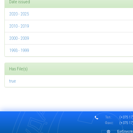
Date issued
2020 - 2025
2010 - 2019
2000 - 2009
1993 - 1999
Has File(s)
true
Тел.:
(+375 17)
Факс:
(+375 17)
Библиоте