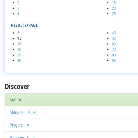
2
15
3
20
4
25
RESULTS/PAGE
5
40
10
50
15
60
20
70
25
80
30
90
Discover
Author
Микулич, И. М.
Prygun, I. V.
Валевич, Р. П.