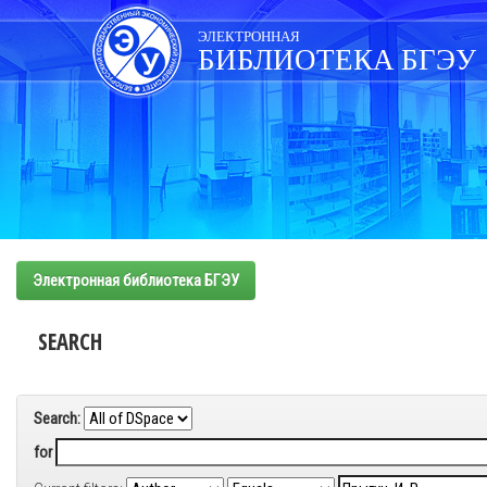
Skip
navigation
ЭЛЕКТРОННАЯ
БИБЛИОТЕКА БГЭУ
Электронная библиотека БГЭУ
SEARCH
Search:
for