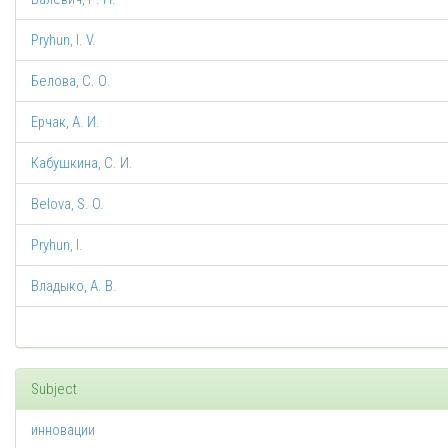
Pryhun, I. V.
Белова, С. О.
Ерчак, А. И.
Кабушкина, С. И.
Belova, S. O.
Pryhun, I.
Владыко, А. В.
Subject
инновации