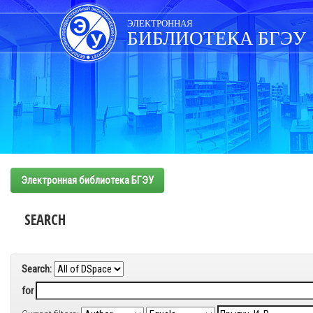
Skip
navigation
ЭЛЕКТРОННАЯ
БИБЛИОТЕКА БГЭУ
Электронная библиотека БГЭУ
SEARCH
Search:
for