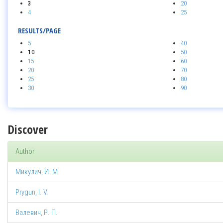
3
20
4
25
RESULTS/PAGE
5
40
10
50
15
60
20
70
25
80
30
90
Discover
Author
Микулич, И. М.
Prygun, I. V.
Валевич, Р. П.