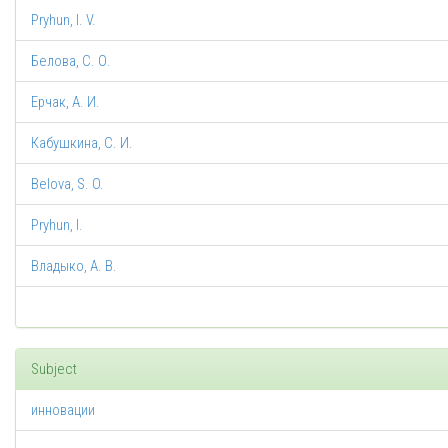
Pryhun, I. V.
Белова, С. О.
Ерчак, А. И.
Кабушкина, С. И.
Belova, S. O.
Pryhun, I.
Владыко, А. В.
Subject
инновации