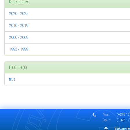
Date issued
2020 - 2025
2010 - 2019
2000 - 2009
1993 - 1999
Has File(s)
true
Тел.:
(+375 17)
Факс:
(+375 17)
Библиоте