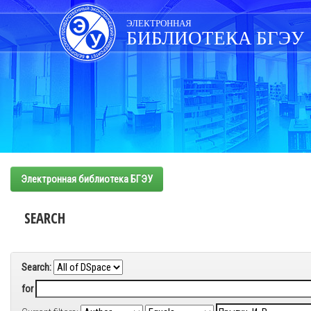
Skip
navigation
ЭЛЕКТРОННАЯ
БИБЛИОТЕКА БГЭУ
Электронная библиотека БГЭУ
SEARCH
Search:
for