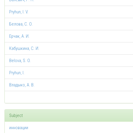
Pryhun, I. V.
Белова, С. О.
Ерчак, А. И.
Кабушкина, С. И.
Belova, S. O.
Pryhun, I.
Владыко, А. В.
Subject
инновации