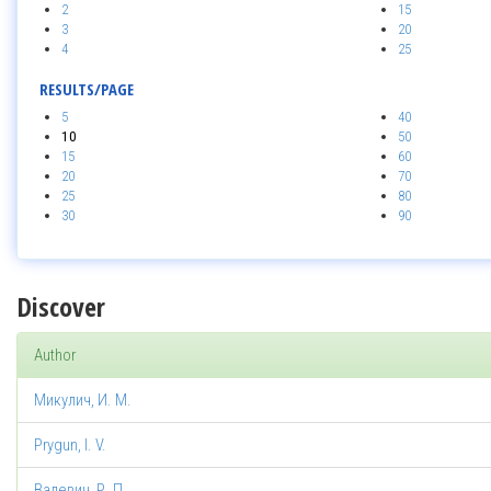
2
15
3
20
4
25
RESULTS/PAGE
5
40
10
50
15
60
20
70
25
80
30
90
Discover
Author
Микулич, И. М.
Prygun, I. V.
Валевич, Р. П.