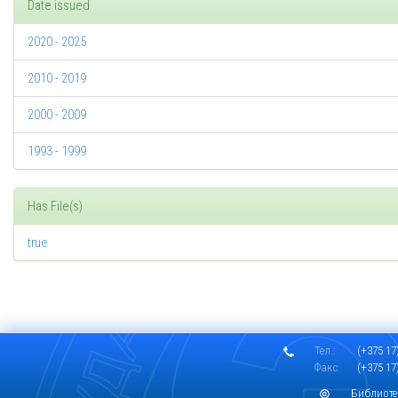
Date issued
2020 - 2025
2010 - 2019
2000 - 2009
1993 - 1999
Has File(s)
true
Тел.:
(+375 17)
Факс:
(+375 17)
Библиоте