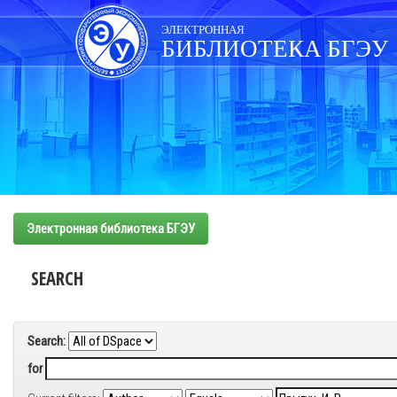
Skip
navigation
ЭЛЕКТРОННАЯ
БИБЛИОТЕКА БГЭУ
Электронная библиотека БГЭУ
SEARCH
Search:
for