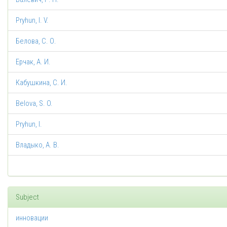
Pryhun, I. V.
Белова, С. О.
Ерчак, А. И.
Кабушкина, С. И.
Belova, S. O.
Pryhun, I.
Владыко, А. В.
Subject
инновации