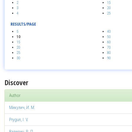
2
15
3
20
4
25
RESULTS/PAGE
5
40
10
50
15
60
20
70
25
80
30
90
Discover
Author
Микулич, И. М.
Prygun, I. V.
Валевич, Р. П.