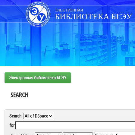
Skip
navigation
ЭЛЕКТРОННАЯ
БИБЛИОТЕКА БГЭУ
Электронная библиотека БГЭУ
SEARCH
Search:
for