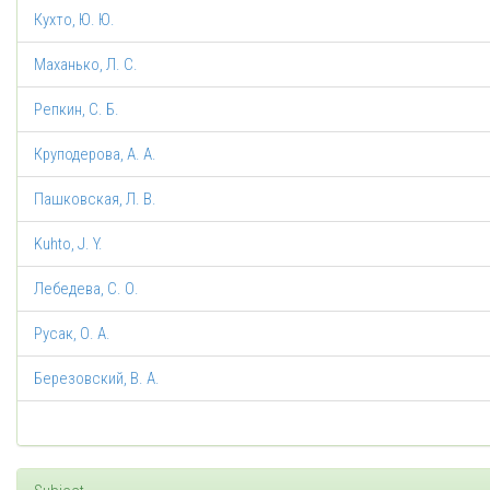
Кухто, Ю. Ю.
Маханько, Л. С.
Репкин, С. Б.
Круподерова, А. А.
Пашковская, Л. В.
Kuhto, J. Y.
Лебедева, С. О.
Русак, О. А.
Березовский, В. А.