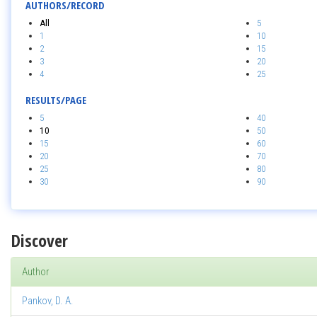
AUTHORS/RECORD
All
5
1
10
2
15
3
20
4
25
RESULTS/PAGE
5
40
10
50
15
60
20
70
25
80
30
90
Discover
Author
Pankov, D. A.