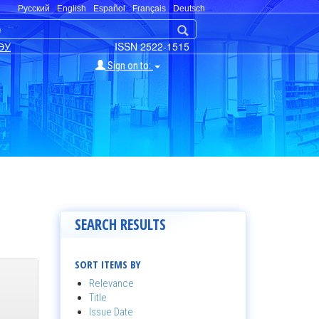
Русский
English
Español
Français
Deutsch
ЭУ
ISSN 2522-1515
Sign on to:
SEARCH RESULTS
SORT ITEMS BY
Relevance
Title
Issue Date