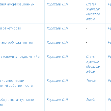
ания амортизационных
Коротаев, С. Л.
Статья
Р
журнала
;
Magazine
article
ой отчетности
Коротаев, С. Л.
-
Р
 налогообложения при
Коротаев, С. Л.
-
Р
 экономику предприятий в
Коротаев, С. Л.
Статья
Р
журнала
;
Magazine
article
тв коммерческих
Коротаев, С. Л.
Thesis
Р
шений собственности:
общества: актуальные
Коротаев, С. Л.
Article
Р
ия