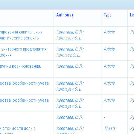
Author(s)
Type
L
сирования капитальных
Коротаев, С. Л.
;
Article
Р
практические аспекты
Korotayev, S. L.
 унитарного предприятия:
Коротаев, С. Л.
;
Article
Р
ожения
Korotaev, S. L.
ричины возникновения,
Коротаев, С. Л.
Article
Р
ества: особенности учета
Коротаев, С. Л.
;
Article
Р
Korotayev, S. L.
ества: особенности учета
Коротаев, С. Л.
;
Article
Р
Korotayev, S. L.
Коротаев, С. Л.
-
Р
й стоимости доли в
Коротаев, С. Л.
;
Thesis
Р