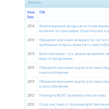
Item hits:
Issue
Title
Date
2016
Амортизационные фонды как источник финан
вложений: историография, теоретические и 
2015
Обращение взыскания на имущество частного
проблемные вопросы права учета, налогообл
2015
Валютный кризис: суть, формы проявления, п
меры по преодолению
2015
Обращение взыскания на долю участника общ
и налогообложения
2015
Обращение взыскания на долю участника общ
и налогообложения
2012
Переход на МСФО: проблемы и перспективы
2015
Отказ участника от получения действительно