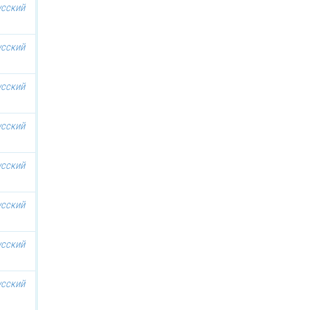
усский
усский
усский
усский
усский
усский
усский
усский