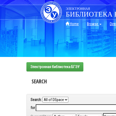
Skip
navigation
ЭЛЕКТРОННАЯ
БИБЛИОТЕКА 
Home
Browse
Dire
Электронная библиотека БГЭУ
SEARCH
Search:
for