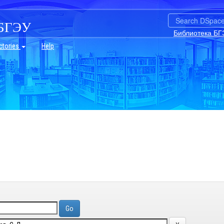
БГЭУ
Библиотека БГ
ctories
Help