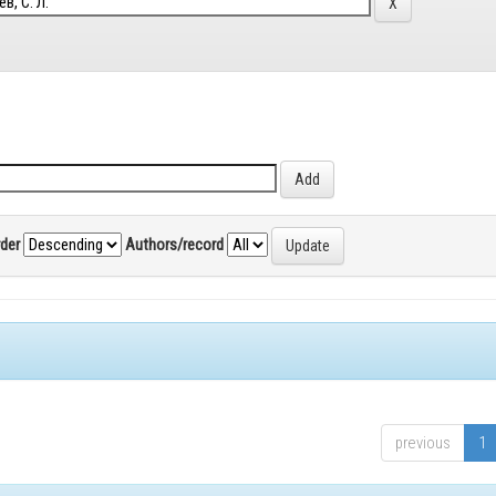
rder
Authors/record
previous
1