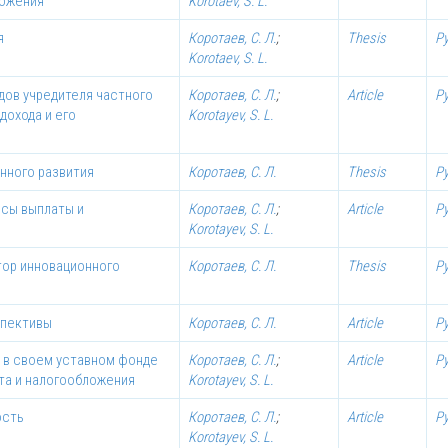
ложения
Korotaev, S. L.
я
Коротаев, С. Л.
;
Thesis
Р
Korotaev, S. L.
дов учредителя частного
Коротаев, С. Л.
;
Article
Р
дохода и его
Korotayev, S. L.
нного развития
Коротаев, С. Л.
Thesis
Р
осы выплаты и
Коротаев, С. Л.
;
Article
Р
Korotayev, S. L.
ор инновационного
Коротаев, С. Л.
Thesis
Р
спективы
Коротаев, С. Л.
Article
Р
 в своем уставном фонде
Коротаев, С. Л.
;
Article
Р
та и налогообложения
Korotayev, S. L.
ость
Коротаев, С. Л.
;
Article
Р
Korotayev, S. L.