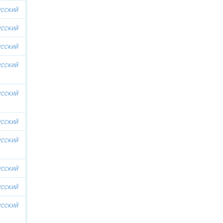
усский
усский
усский
усский
усский
усский
усский
усский
усский
усский