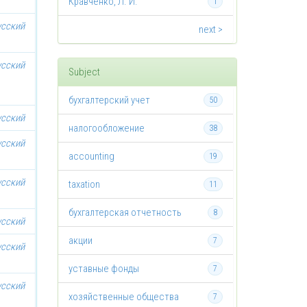
Кравченко, Л. И.
1
усский
next >
усский
Subject
бухгалтерский учет
50
усский
налогообложение
38
усский
accounting
19
усский
taxation
11
бухгалтерская отчетность
8
усский
акции
7
усский
уставные фонды
7
усский
хозяйственные общества
7