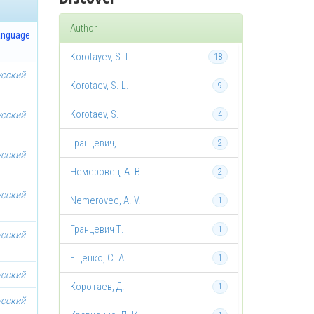
Author
anguage
Korotayev, S. L.
18
усский
Korotaev, S. L.
9
Korotaev, S.
усский
4
Гранцевич, Т.
2
усский
Немеровец, А. В.
2
усский
Nemerovec, A. V.
1
Гранцевич Т.
1
усский
Ещенко, С. А.
1
усский
Коротаев, Д.
1
усский