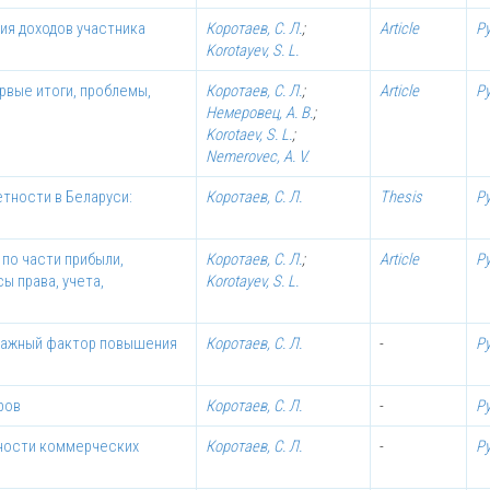
ия доходов участника
Коротаев, С. Л.
;
Article
Р
Korotayev, S. L.
ервые итоги, проблемы,
Коротаев, С. Л.
;
Article
Р
Немеровец, А. В.
;
Korotaev, S. L.
;
Nemerovec, A. V.
тности в Беларуси:
Коротаев, С. Л.
Thesis
Р
по части прибыли,
Коротаев, С. Л.
;
Article
Р
ы права, учета,
Korotayev, S. L.
важный фактор повышения
Коротаев, С. Л.
-
Р
ров
Коротаев, С. Л.
-
Р
ьности коммерческих
Коротаев, С. Л.
-
Р