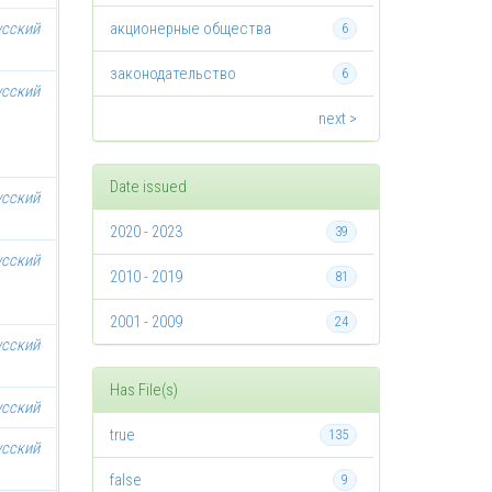
усский
акционерные общества
6
законодательство
6
усский
next >
Date issued
усский
2020 - 2023
39
усский
2010 - 2019
81
2001 - 2009
24
усский
Has File(s)
усский
true
135
усский
false
9