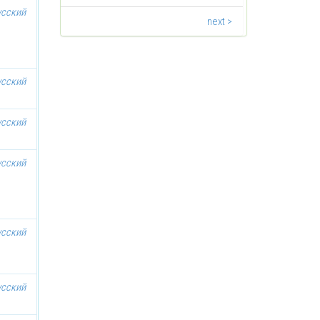
усский
next >
усский
усский
усский
усский
усский