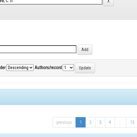
rder
Authors/record
previous
1
2
3
4
...
15