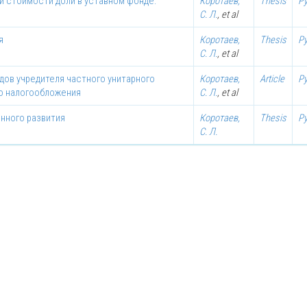
й стоимости доли в уставном фонде:
Коротаев,
Thesis
Р
С. Л.
, et al
я
Коротаев,
Thesis
Р
С. Л.
, et al
дов учредителя частного унитарного
Коротаев,
Article
Р
го налогообложения
С. Л.
, et al
нного развития
Коротаев,
Thesis
Р
С. Л.