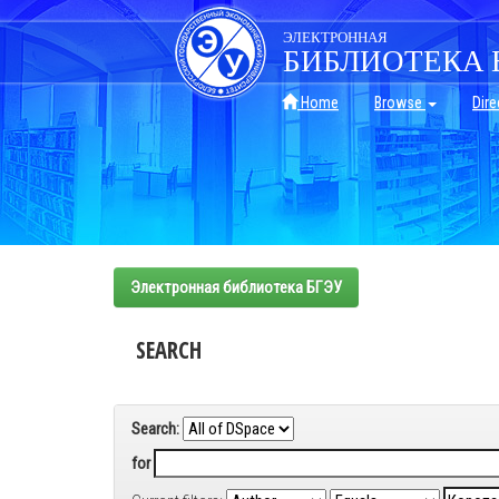
Skip
navigation
ЭЛЕКТРОННАЯ
БИБЛИОТЕКА 
Home
Browse
Dire
Электронная библиотека БГЭУ
SEARCH
Search:
for