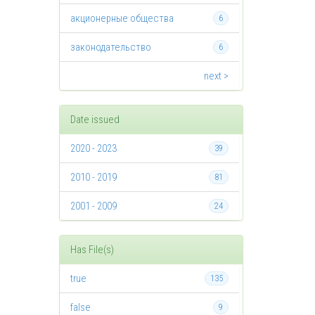
акционерные общества
6
законодательство
6
next >
Date issued
2020 - 2023
39
2010 - 2019
81
2001 - 2009
24
Has File(s)
true
135
false
9