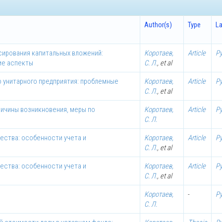
Author(s)
Type
L
ирования капитальных вложений:
Коротаев,
Article
Р
ие аспекты
С. Л.
, et al
 унитарного предприятия: проблемные
Коротаев,
Article
Р
С. Л.
, et al
ричины возникновения, меры по
Коротаев,
Article
Р
С. Л.
ества: особенности учета и
Коротаев,
Article
Р
С. Л.
, et al
ества: особенности учета и
Коротаев,
Article
Р
С. Л.
, et al
Коротаев,
-
Р
С. Л.