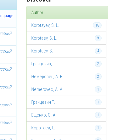
Author
anguage
Korotayev, S. L.
18
усский
Korotaev, S. L.
9
Korotaev, S.
усский
4
Гранцевич, Т.
2
усский
Немеровец, А. В.
2
усский
Nemerovec, A. V.
1
Гранцевич Т.
1
усский
Ещенко, С. А.
1
усский
Коротаев, Д.
1