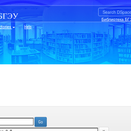
БГЭУ
Библиотека БГ
ctories
Help