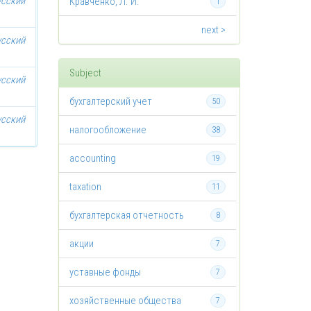
усский
Кравченко, Л. И.
1
next >
усский
Subject
усский
бухгалтерский учет
50
усский
налогообложение
38
accounting
19
taxation
11
бухгалтерская отчетность
8
акции
7
уставные фонды
7
хозяйственные общества
7