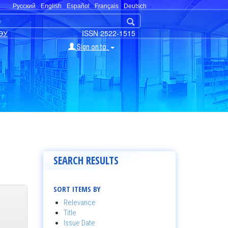
Русский
English
Español
Français
Deutsch
ЭУ
ISSN 2522-1515
Sign on to:
SEARCH RESULTS
SORT ITEMS BY
Relevance
Title
Issue Date