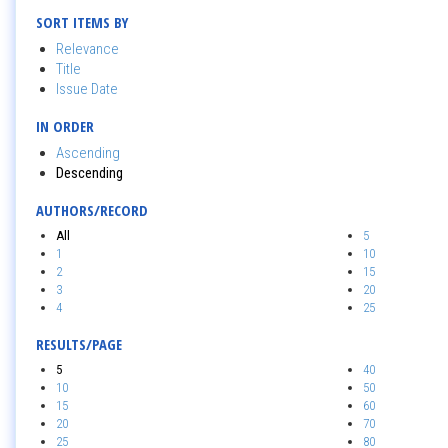
SORT ITEMS BY
Relevance
Title
Issue Date
IN ORDER
Ascending
Descending
AUTHORS/RECORD
All
5
1
10
2
15
3
20
4
25
RESULTS/PAGE
5
40
10
50
15
60
20
70
25
80