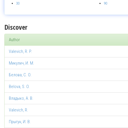
30
90
Discover
Author
Valevich, R. P.
Микулич, И. М.
Белова, С. О.
Belova, S. O.
Владыко, А. В.
Valevich, R.
Прыгун, И. В.