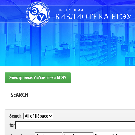
Skip
navigation
ЭЛЕКТРОННАЯ
БИБЛИОТЕКА БГЭУ
Электронная библиотека БГЭУ
SEARCH
Search:
for