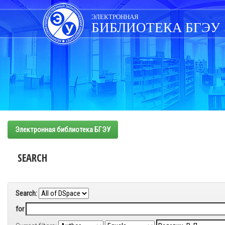
Skip
navigation
ЭЛЕКТРОННАЯ
БИБЛИОТЕКА БГЭУ
Электронная библиотека БГЭУ
SEARCH
Search:
for