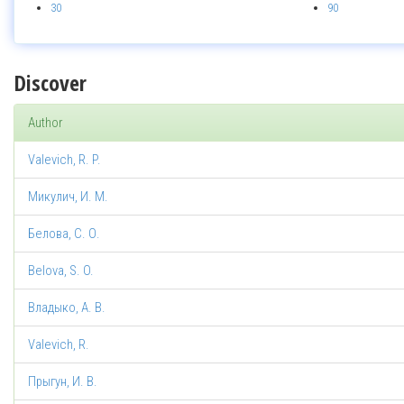
30
90
Discover
Author
Valevich, R. P.
Микулич, И. М.
Белова, С. О.
Belova, S. O.
Владыко, А. В.
Valevich, R.
Прыгун, И. В.