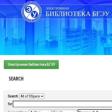
Skip
navigation
ЭЛЕКТРОННАЯ
БИБЛИОТЕКА БГЭУ
Электронная библиотека БГЭУ
SEARCH
Search:
for