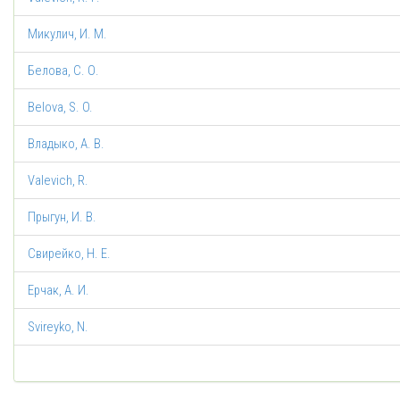
Микулич, И. М.
Белова, С. О.
Belova, S. O.
Владыко, А. В.
Valevich, R.
Прыгун, И. В.
Свирейко, Н. Е.
Ерчак, А. И.
Svireyko, N.