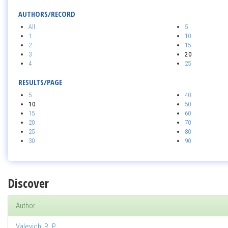
AUTHORS/RECORD
All
5
1
10
2
15
3
20
4
25
RESULTS/PAGE
5
40
10
50
15
60
20
70
25
80
30
90
Discover
Author
Valevich, R. P.