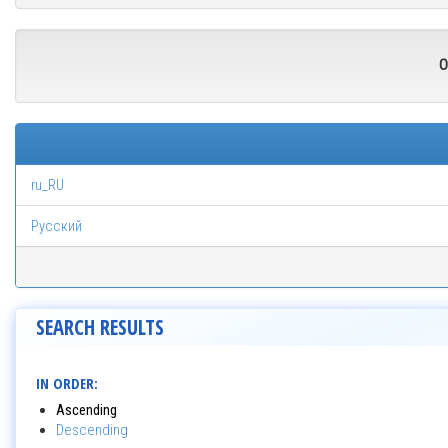
O
ru_RU
Русский
SEARCH RESULTS
IN ORDER:
Ascending
Descending