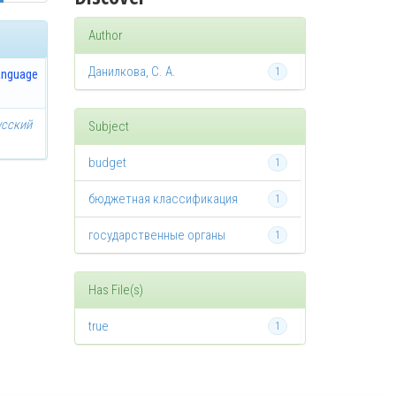
Author
Данилкова, С. А.
1
anguage
усский
Subject
budget
1
бюджетная классификация
1
государственные органы
1
Has File(s)
true
1