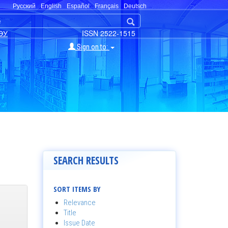
Русский
English
Español
Français
Deutsch
ЭУ
ISSN 2522-1515
Sign on to:
SEARCH RESULTS
SORT ITEMS BY
Relevance
Title
Issue Date