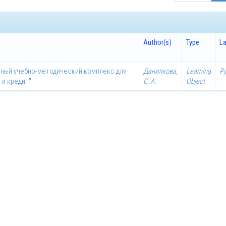
Author(s)
Type
L
нный учебно-методический комплекс для
Данилкова,
Learning
Р
 и кредит"
С. А.
Object