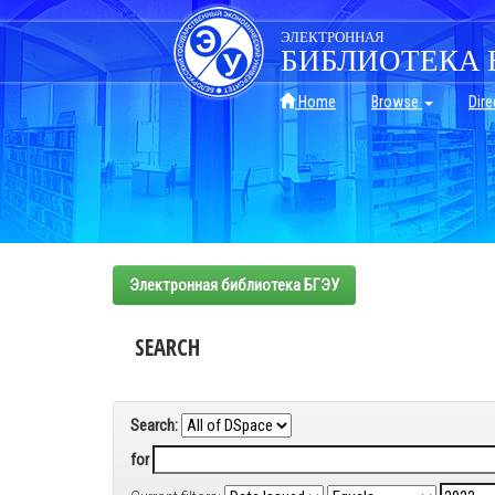
Skip
navigation
ЭЛЕКТРОННАЯ
БИБЛИОТЕКА 
Home
Browse
Dire
Электронная библиотека БГЭУ
SEARCH
Search:
for