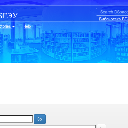
БГЭУ
Библиотека БГ
ctories
Help