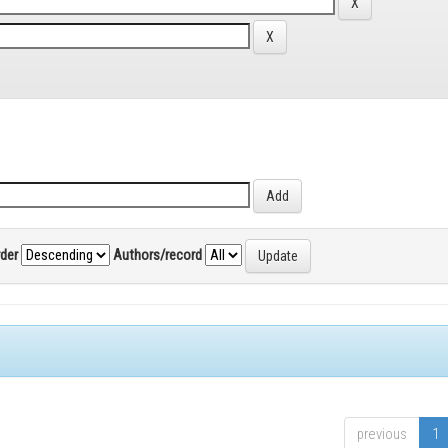
rder
Authors/record
previous
1