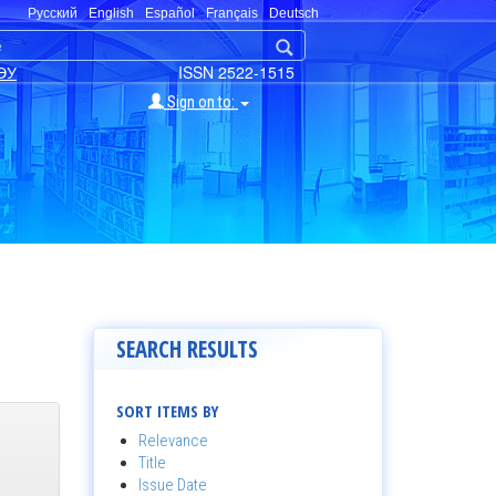
Русский
English
Español
Français
Deutsch
ЭУ
ISSN 2522-1515
Sign on to:
SEARCH RESULTS
SORT ITEMS BY
Relevance
Title
Issue Date