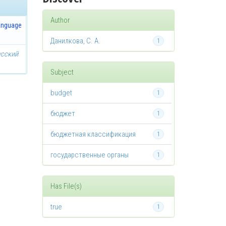
Author
anguage
Данилкова, С. А.
1
усский
Subject
budget
1
бюджет
1
бюджетная классификация
1
государственные органы
1
Has File(s)
true
1