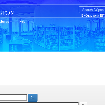
БГЭУ
Библиотека БГ
ctories
Help