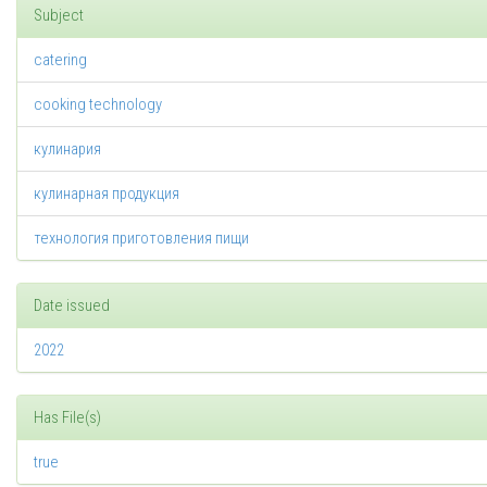
Subject
catering
cooking technology
кулинария
кулинарная продукция
технология приготовления пищи
Date issued
2022
Has File(s)
true