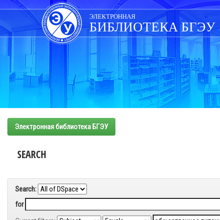
Skip
navigation
ЭЛЕКТРОННАЯ
БИБЛИОТЕКА БГЭУ
Электронная библиотека БГЭУ
SEARCH
Search:
for