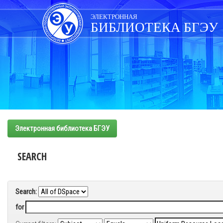
Skip
navigation
ЭЛЕКТРОННАЯ
БИБЛИОТЕКА БГЭУ
Электронная библиотека БГЭУ
SEARCH
Search:
for