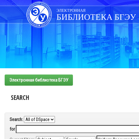
Skip
navigation
ЭЛЕКТРОННАЯ
БИБЛИОТЕКА БГЭУ
Электронная библиотека БГЭУ
SEARCH
Search:
for