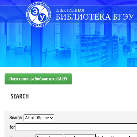
Skip
navigation
ЭЛЕКТРОННАЯ
БИБЛИОТЕКА БГЭУ
Электронная библиотека БГЭУ
SEARCH
Search:
for