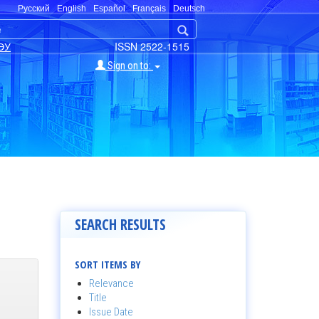
Русский
English
Español
Français
Deutsch
ЭУ
ISSN 2522-1515
Sign on to:
SEARCH RESULTS
SORT ITEMS BY
Relevance
Title
Issue Date