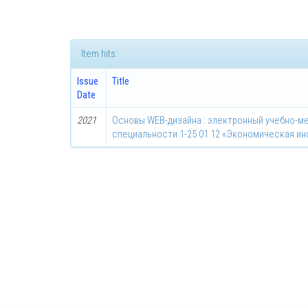
Item hits:
Issue
Title
Date
2021
Основы WEB-дизайна : электронный учебно-м
специальности 1-25 01 12 «Экономическая и