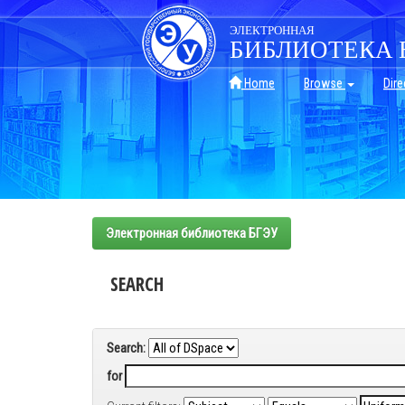
Skip
navigation
ЭЛЕКТРОННАЯ
БИБЛИОТЕКА 
Home
Browse
Dire
Электронная библиотека БГЭУ
SEARCH
Search:
for