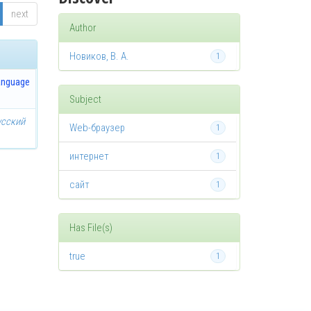
next
Author
Новиков, В. А.
1
anguage
Subject
усский
Web-браузер
1
интернет
1
сайт
1
Has File(s)
true
1