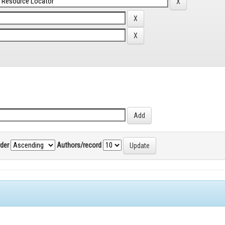
rder
Authors/record