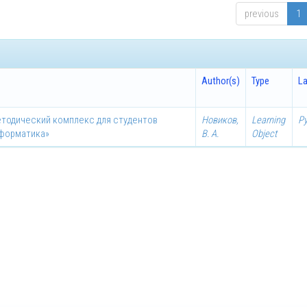
previous
1
Author(s)
Type
L
етодический комплекс для студентов
Новиков,
Learning
Р
нформатика»
В. А.
Object