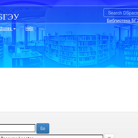
БГЭУ
Библиотека БГ
ctories
Help