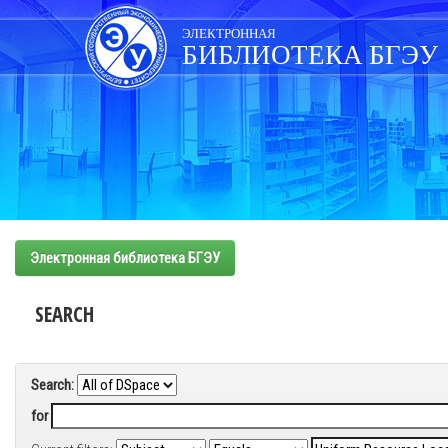
Skip
navigation
ЭЛЕКТРОННАЯ
БИБЛИОТЕКА БГЭУ
Электронная библиотека БГЭУ
SEARCH
Search:
for