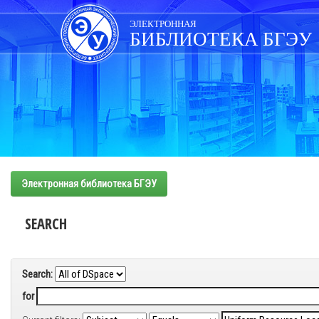
Skip
navigation
ЭЛЕКТРОННАЯ
БИБЛИОТЕКА БГЭУ
Электронная библиотека БГЭУ
SEARCH
Search:
for