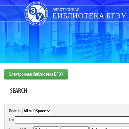
Skip
navigation
ЭЛЕКТРОННАЯ
БИБЛИОТЕКА БГЭУ
Электронная библиотека БГЭУ
SEARCH
Search:
for