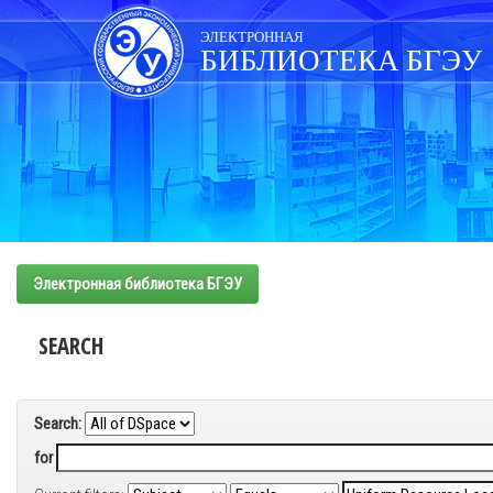
Skip
navigation
ЭЛЕКТРОННАЯ
БИБЛИОТЕКА БГЭУ
Электронная библиотека БГЭУ
SEARCH
Search:
for